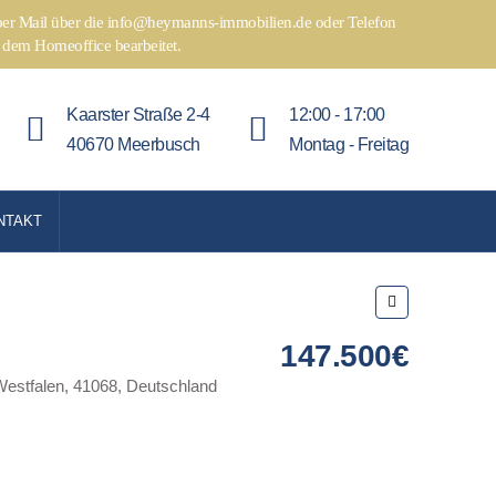
g per Mail über die info@heymanns-immobilien.de oder Telefon
 dem Homeoffice bearbeitet.
Kaarster Straße 2-4
12:00 - 17:00
40670 Meerbusch
Montag - Freitag
NTAKT
147.500€
estfalen, 41068, Deutschland