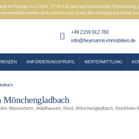
ags bis Freitags von 12:00 - 17:00 Uhr und nach individueller Vereinbarun
tverständlich werden auch zwischen den Zeiten Ihre Anliegen kurzfristig aus
+49 2159 912 760
info@heymanns-immobilien.de
ERENZEN
ANFORDERUNGSPROFIL
WERTERMITTLUNG
KO
ladbach
n Mönchengladbach
Am Wasserturm, Waldhausen, Nord, Mönchengladbach, Nordrhein-W