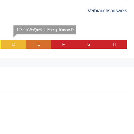
Verbrauchsausweis
123,9 kWh/(m²*a) | Energieklasse D
D
E
F
G
H