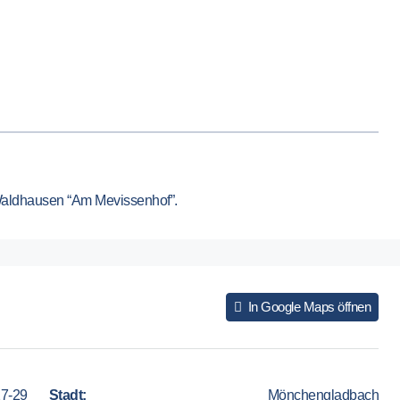
aldhausen “Am Mevissenhof”.
In Google Maps öffnen
7-29
Stadt:
Mönchengladbach