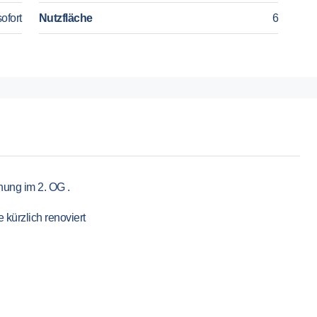
ofort
Nutzfläche
6
nung im 2. OG .
kürzlich renoviert