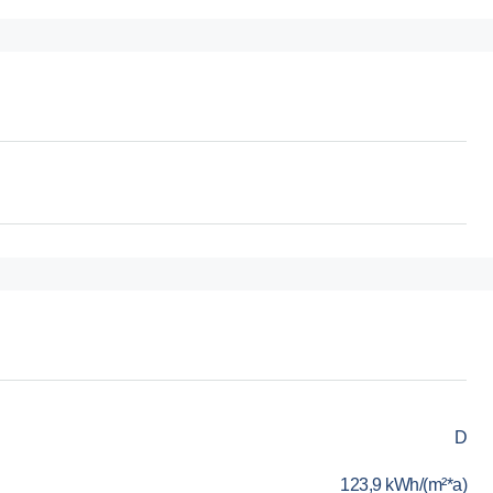
D
123,9 kWh/(m²*a)