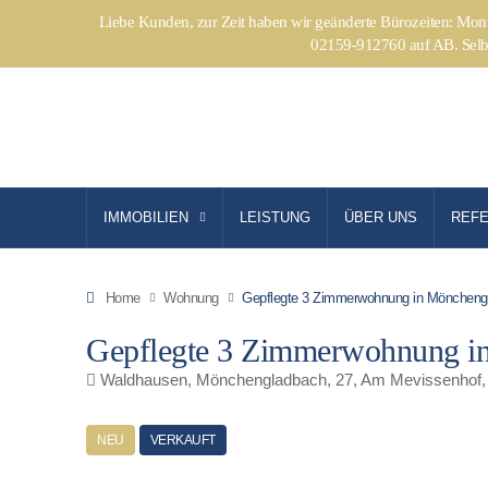
Liebe Kunden, zur Zeit haben wir geänderte Bürozeiten: Mont
02159-912760 auf AB. Selbs
IMMOBILIEN
LEISTUNG
ÜBER UNS
REF
Home
Wohnung
Gepflegte 3 Zimmerwohnung in Möncheng
Gepflegte 3 Zimmerwohnung i
Waldhausen, Mönchengladbach, 27, Am Mevissenhof, 
NEU
VERKAUFT