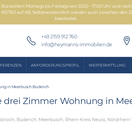
Bürozeiten: Montags bis Freitags von 12:00 - 17:00 Uhr und nach 
12760 auf AB. Selbstverständlich werden auch zwischen den Ze
bearbeitet.
+49 2159 912 760
info@heymanns-immobilien.de
EFERENZEN
ANFORDERUNGSPROFIL
WERTERMITTLUNG
ung in Meerbusch Büderich
te drei Zimmer Wohnung in Me
broich, Büderich, Meerbusch, Rhein-Kreis Neuss, Nordrhein