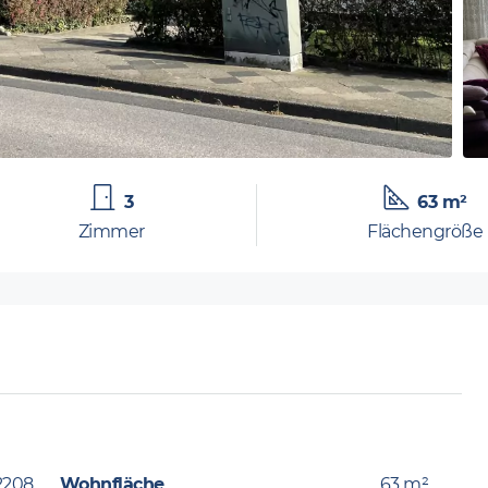
3
63 m²
Zimmer
Flächengröße
2208
Wohnfläche
63 m²