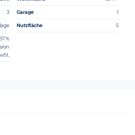
3
Garage
1
lage
Nutzfläche
5
,57 %
sion
MwSt.