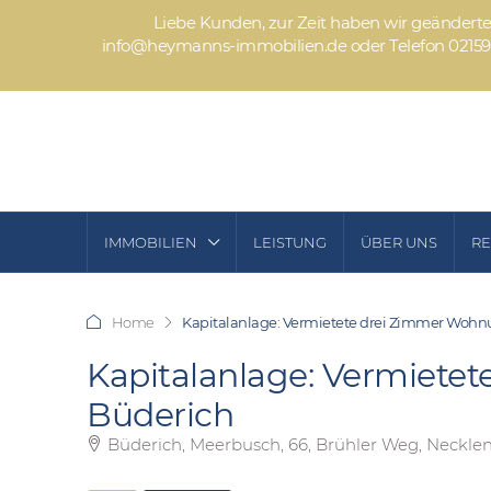
Liebe Kunden, zur Zeit haben wir geänderte 
info@heymanns-immobilien.de oder Telefon 02159-9
IMMOBILIEN
LEISTUNG
ÜBER UNS
R
Home
Kapitalanlage: Vermietete drei Zimmer Wohn
Kapitalanlage: Vermiete
Büderich
Büderich, Meerbusch, 66, Brühler Weg, Necklen