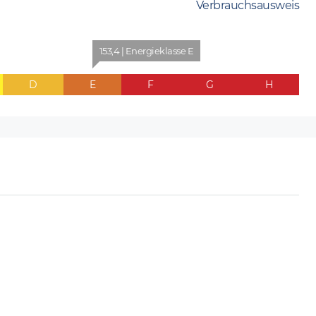
Verbrauchsausweis
153,4 | Energieklasse E
D
E
F
G
H