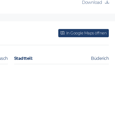
Download
In Google Maps öffnen
usch
Stadtteil:
Büderich