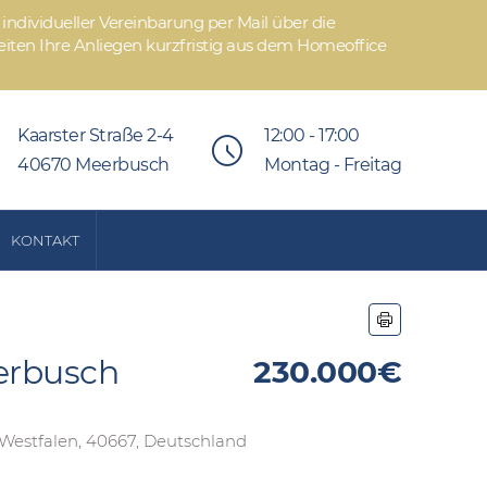
individueller Vereinbarung per Mail über die
iten Ihre Anliegen kurzfristig aus dem Homeoffice
Kaarster Straße 2-4
12:00 - 17:00
40670 Meerbusch
Montag - Freitag
KONTAKT
erbusch
230.000€
-Westfalen, 40667, Deutschland