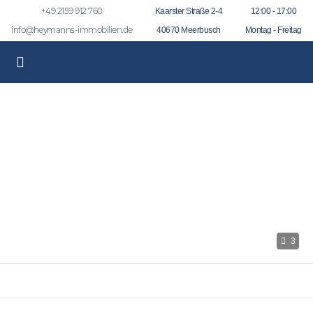
+49 2159 912 760
Kaarster Straße 2-4
12:00 - 17:00
info@heymanns-immobilien.de
40670 Meerbusch
Montag - Freitag
3