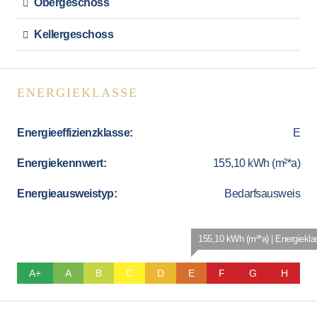
Obergeschoss
Kellergeschoss
ENERGIEKLASSE
Energieeffizienzklasse:
E
Energiekennwert:
155,10 kWh (m²*a)
Energieausweistyp:
Bedarfsausweis
155,10 kWh (m²*a) | Energiekl
A+
A
B
C
D
E
F
G
H