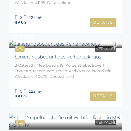
Westfalen, 41189, Deutschland
3
122
m²
DETAILS
HAUS
245.000€
NEU
VERKAUFT
Sanierungsbedürftiges Reiheneckhaus
Osterath, Meerbusch, 10, Kurze Straße, Bovert,
Osterath, Meerbusch, Rhein-Kreis Neuss, Nordrhein-
Westfalen, 40670, Deutschland
5
122
m²
DETAILS
HAUS
599.000€
NEU
VERKAUFT