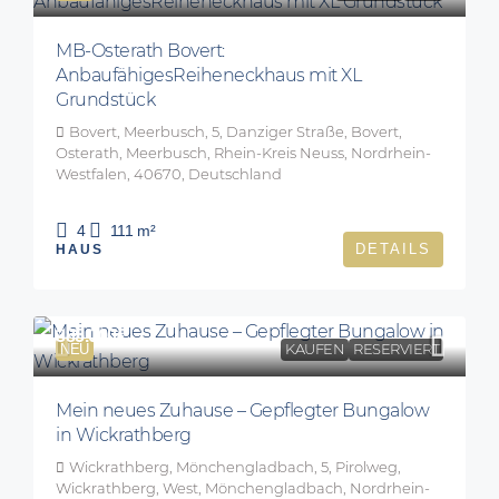
MB-Osterath Bovert:
AnbaufähigesReiheneckhaus mit XL
Grundstück
Bovert, Meerbusch, 5, Danziger Straße, Bovert,
Osterath, Meerbusch, Rhein-Kreis Neuss, Nordrhein-
Westfalen, 40670, Deutschland
4
111
m²
DETAILS
HAUS
385.000€
NEU
KAUFEN
RESERVIERT
Mein neues Zuhause – Gepflegter Bungalow
in Wickrathberg
Wickrathberg, Mönchengladbach, 5, Pirolweg,
Wickrathberg, West, Mönchengladbach, Nordrhein-