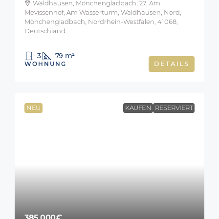
Waldhausen, Mönchengladbach, 27, Am
Mevissenhof, Am Wasserturm, Waldhausen, Nord,
Mönchengladbach, Nordrhein-Westfalen, 41068,
Deutschland
3
79
m²
WOHNUNG
DETAILS
NEU
KAUFEN
RESERVIERT
385.000€