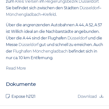
zum
Kreis Viersen
im
Regierungsbezirk Düsseldorf
.
Sie befindet sich zwischen den Städten
Düsseldorf
–
Mönchengladbach
–
Krefeld
.
Über die angrenzenden Autobahnen A 44, A 52, A 57
ist Willich ideal an die Nachbarstädte angebunden.
Über die A 44 sind der Flughafen
Düsseldorf
und die
Messe
Düsseldorf
gut und schnell zu erreichen. Auch
der
Flughafen Mönchengladbach
befindet sich in
nur ca. 10 km Entfernung.
Read More
Dokumente
Expose h2121
Download