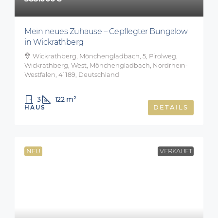
Mein neues Zuhause – Gepflegter Bungalow
in Wickrathberg
Wickrathberg, Mönchengladbach, 5, Pirolweg,
Wickrathberg, West, Mönchengladbach, Nordrhein-
Westfalen, 41189, Deutschland
3
122
m²
HAUS
DETAILS
NEU
VERKAUFT