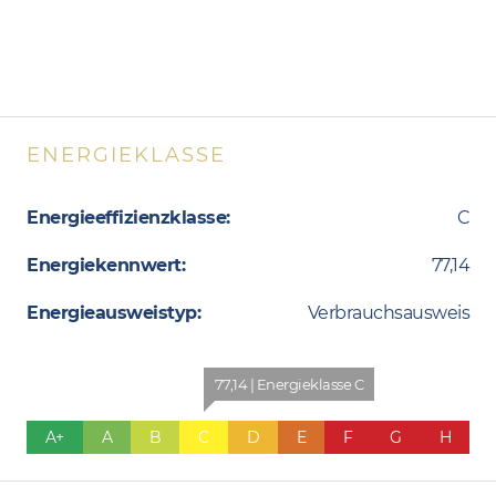
ENERGIEKLASSE
Energieeffizienzklasse:
C
Energiekennwert:
77,14
Energieausweistyp:
Verbrauchsausweis
77,14 | Energieklasse C
A+
A
B
C
D
E
F
G
H