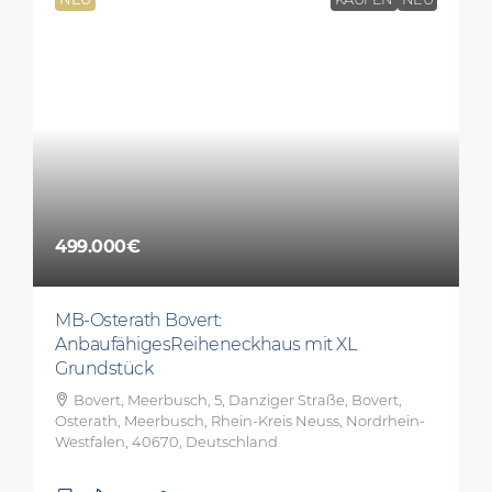
499.000€
MB-Osterath Bovert:
AnbaufähigesReiheneckhaus mit XL
Grundstück
Bovert, Meerbusch, 5, Danziger Straße, Bovert,
Osterath, Meerbusch, Rhein-Kreis Neuss, Nordrhein-
Westfalen, 40670, Deutschland