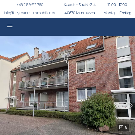
+49 2159 912 760
Kaarster Straße 2-4
12:00 - 17:00
info@heymanns-immobilien.de
40670 Meerbusch
Montag - Freitag
8